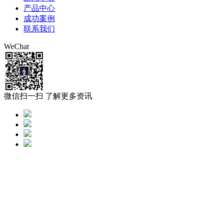
产品中心
成功案例
联系我们
WeChat
微信扫一扫 了解更多资讯