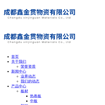
首页
关于我们
荣誉资质
新闻中心
业界动态
我们的动态
产品中心
板材
热卷板
中板