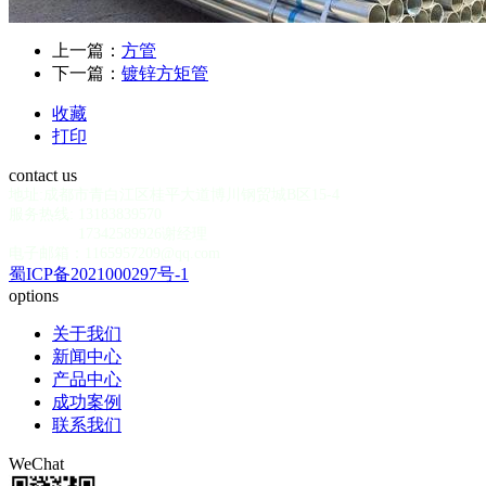
上一篇：
方管
下一篇：
镀锌方矩管
收藏
打印
contact us
地址:成都市青白江区桂平大道博川钢贸城B区15-4
服务热线: 13183839570
17342589926谢经理
电子邮箱：1165957209@qq.com
蜀ICP备2021000297号-1
options
关于我们
新闻中心
产品中心
成功案例
联系我们
WeChat