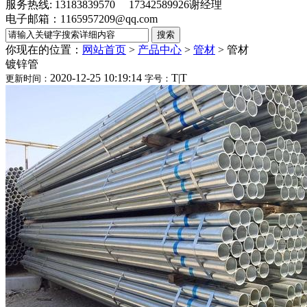
服务热线: 13183839570 17342589926谢经理
电子邮箱：1165957209@qq.com
你现在的位置：
网站首页
>
产品中心
>
管材
>
管材
镀锌管
2020-12-25 10:19:14
T
|
T
更新时间：
字号：